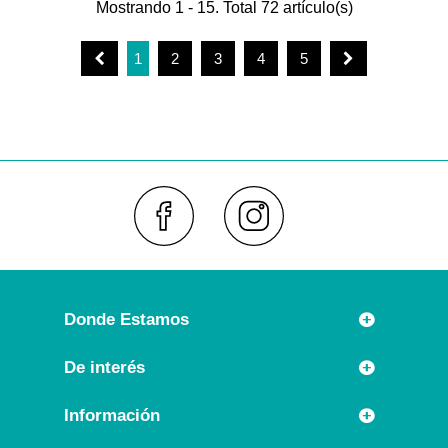
Mostrando 1 - 15. Total 72 artículo(s)
1
2
3
4
5
Faceboo
Inst
Donde Estamos
Rúa Príncipe 7
De interés
36630 CAMBADOS (España)
Novedades
Información
Llámanos:
Promociones especiales
+34 986 54 21 05