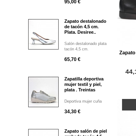
95,00 €
Zapato destalonado
de tacón 4,5 cm.
Plata. Desiree..
Salón destalonado plata
tacón 4,5 cm.
Zapato
65,70 €
44,
Zapatilla deportiva
mujer textil y piel,
plata . Treintas
Deportiva mujer cuña
34,30 €
Zapato salón de piel