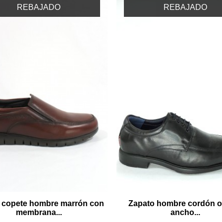
REBAJADO
REBAJADO
 copete hombre marrón con
Zapato hombre cordón of
membrana...
ancho...