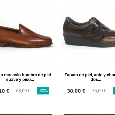
o mocasín hombre de piel
Zapato de piel, ante y cha
suave y piso...
dos...
10 €
30,00 €
63,00 €
75,00 €
-30%