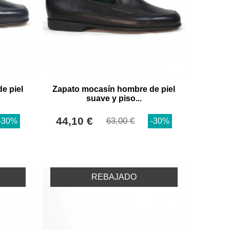
e piel
Zapato mocasín hombre de piel
suave y piso...
44,10 €
63,00 €
-30%
-30%
REBAJADO