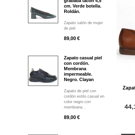
grabada tacón 4,5
cm. Verde botella.
Roldán.
Zapato salón de mujer
de piel.
89,00 €
Zapato casual piel
con cordón.
Membrana
impermeable.
Negro. Clayan
Zapat
Zapato de piel con
cordón estilo casual en
color negro con
44,
membrana...
89,00 €