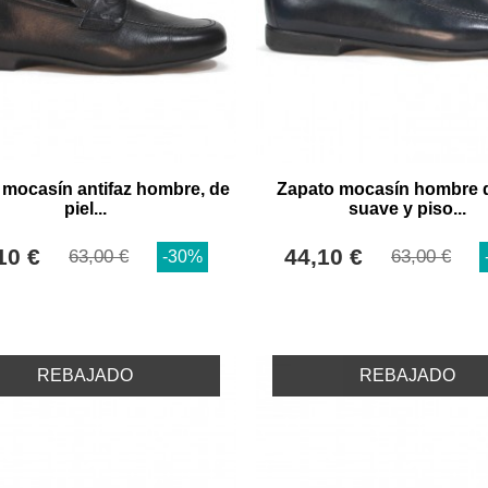
 mocasín antifaz hombre, de
Zapato mocasín hombre d
piel...
suave y piso...
10 €
44,10 €
63,00 €
63,00 €
-30%
REBAJADO
REBAJADO