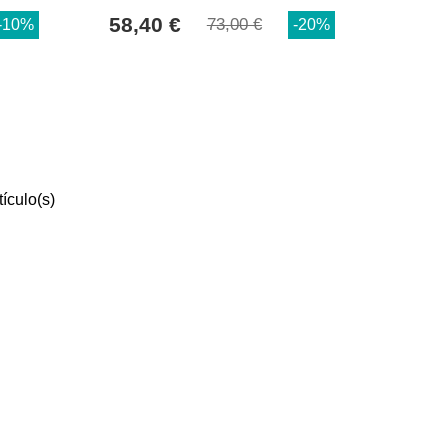
58,40 €
73,00 €
-10%
-20%
tículo(s)