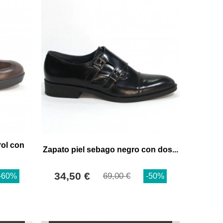
rol con
Zapato piel sebago negro con dos...
34,50 €
69,00 €
-60%
-50%