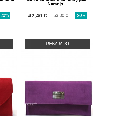
Naranjo....
42,40 €
53,00 €
-20%
-20%
REBAJADO