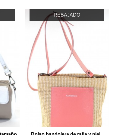
REBAJADO
o tamaño
Bolso bandolera de rafia y piel .