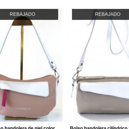
REBAJADO
REBAJADO
o bandolera de piel color
Bolso bandolera cilíndric