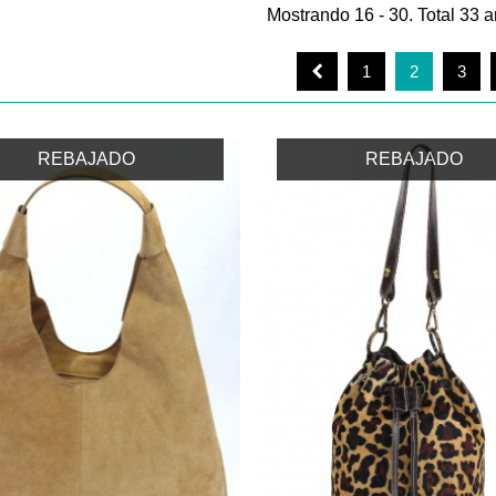
Mostrando 16 - 30. Total 33 ar
1
2
3
REBAJADO
REBAJADO