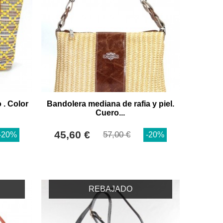
 . Color
Bandolera mediana de rafia y piel.
Cuero...
45,60 €
57,00 €
-20%
-20%
REBAJADO