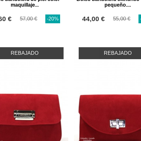
maquillaje...
pequeño....
60 €
44,00 €
57,00 €
55,00 €
-20%
REBAJADO
REBAJADO