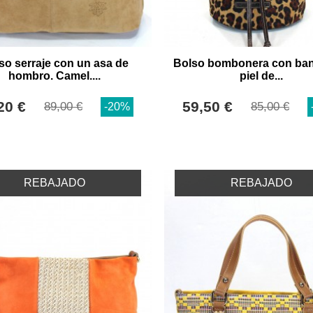
so serraje con un asa de
Bolso bombonera con ban
hombro. Camel....
piel de...
20 €
59,50 €
89,00 €
85,00 €
-20%
REBAJADO
REBAJADO