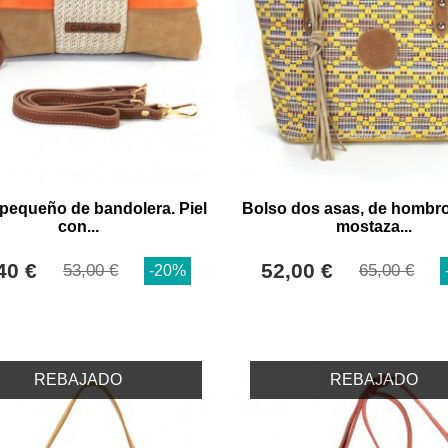
pequeño de bandolera. Piel
Bolso dos asas, de hombro
con...
mostaza...
40 €
52,00 €
53,00 €
65,00 €
-20%
REBAJADO
REBAJADO