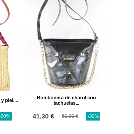
Bombonera de charol con
 piel....
tachuelas...
41,30 €
59,00 €
-20%
-30%