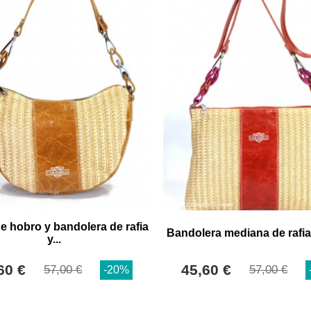
e hobro y bandolera de rafia
Bandolera mediana de rafia y
y...
60 €
45,60 €
57,00 €
57,00 €
-20%