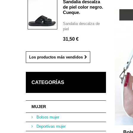
Sandalia descalza
de piel color negro.
Cueque.
Sandalia descalza de
piel
31,50 €
Los productos más vendidos
CATEGORÍAS
MUJER
Bolsos mujer
Deportivas mujer
Bols