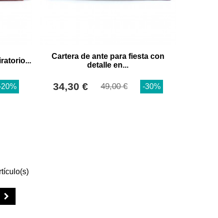
Cartera de ante para fiesta con
ratorio...
detalle en...
34,30 €
49,00 €
-20%
-30%
tículo(s)