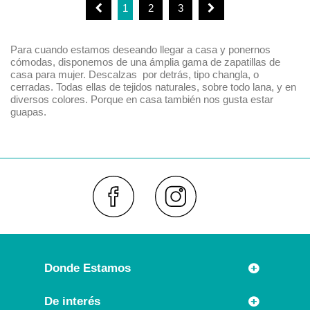
1
2
3
Para cuando estamos deseando llegar a casa y ponernos
cómodas, disponemos de una ámplia gama de zapatillas de
casa para mujer. Descalzas por detrás, tipo changla, o
cerradas. Todas ellas de tejidos naturales, sobre todo lana, y en
diversos colores. Porque en casa también nos gusta estar
guapas.
Faceboo
Inst
Donde Estamos
Rúa Príncipe 7
De interés