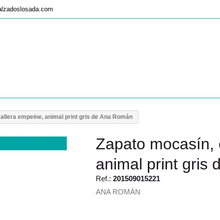
alzadoslosada.com
llera empeine, animal print gris de Ana Román
Zapato mocasín, 
animal print gri
Ref.:
201509015221
ANA ROMÁN