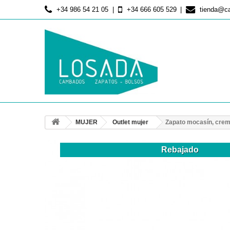
+34 986 54 21 05
+34 666 605 529
tienda@c
MUJER
Outlet mujer
Zapato mocasín, crema
Rebajado