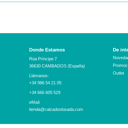
Donde Estamos
De int
Noveda
Rúa Príncipe 7
Promoci
36630 CAMBADOS (España)
Outlet
Llámanos:
+34 986 54 21 05
+34 666 605 529
eMail:
tienda@calzadoslosada.com