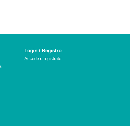
k
agram
Login / Registro
Accede o registrate
a