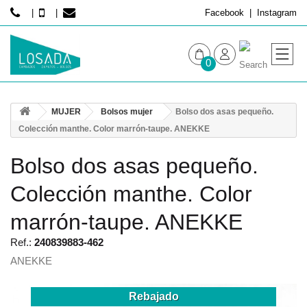
Facebook
Instagram
0
MUJER
MUJER
Bolsos mujer
Bolso dos asas pequeño.
HOMBRE
Colección manthe. Color marrón-taupe. ANEKKE
Bolso dos asas pequeño.
Colección manthe. Color
marrón-taupe. ANEKKE
Ref.:
240839883-462
ANEKKE
Rebajado