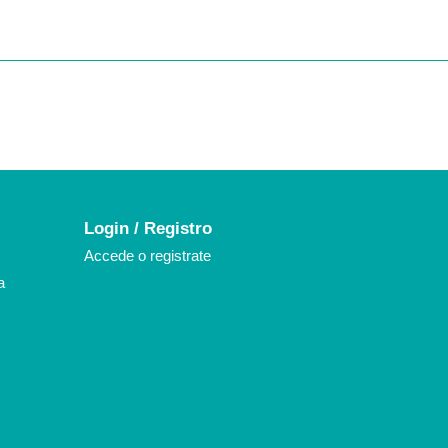
k
agram
Login / Registro
Accede o registrate
a