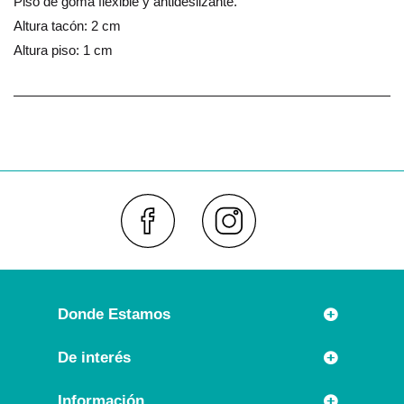
Piso de goma flexible y antideslizante.
Altura tacón: 2 cm
Altura piso: 1 cm
Faceboo
Inst
Donde Estamos
Rúa Príncipe 7
De interés
36630 CAMBADOS (España)
Novedades
Información
Llámanos: