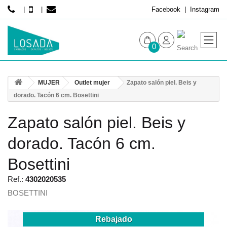
Facebook
Instagram
0
MUJER
MUJER
Outlet mujer
Zapato salón piel. Beis y
HOMBRE
dorado. Tacón 6 cm. Bosettini
Zapato salón piel. Beis y
dorado. Tacón 6 cm.
Bosettini
Ref.:
4302020535
BOSETTINI
Rebajado