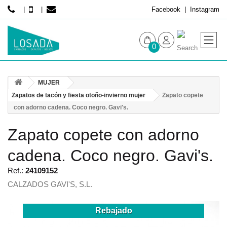
Facebook
Instagram
0
MUJER
MUJER
HOMBRE
Zapatos de tacón y fiesta otoño-invierno mujer
Zapato copete
con adorno cadena. Coco negro. Gavi's.
Zapato copete con adorno
cadena. Coco negro. Gavi's.
Ref.:
24109152
CALZADOS GAVI'S, S.L.
Rebajado