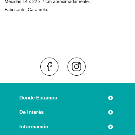
Medidas 14 x 22 x 7 cm aproximadamente.
Fabricante: Caramelo.
Faceboo
Inst
Donde Estamos
Rúa Príncipe 7
De interés
36630 CAMBADOS (España)
Novedades
Información
Llámanos:
Promociones especiales
+34 986 54 21 05