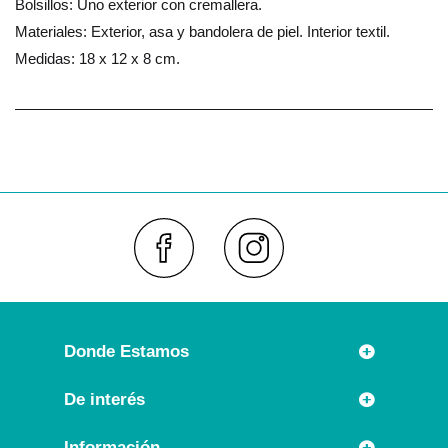
Bolsillos: Uno exterior con cremallera.
Materiales: Exterior, asa y bandolera de piel. Interior textil.
Medidas: 18 x 12 x 8 cm.
Faceboo
Inst
Donde Estamos
Rúa Príncipe 7
De interés
36630 CAMBADOS (España)
Novedades
Información
Llámanos: