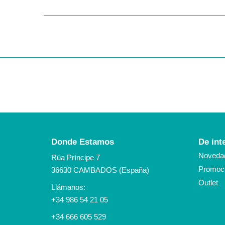
Donde Estamos
De int
Noveda
Rúa Príncipe 7
Promoci
36630 CAMBADOS (España)
Outlet
Llámanos:
+34 986 54 21 05
+34 666 605 529