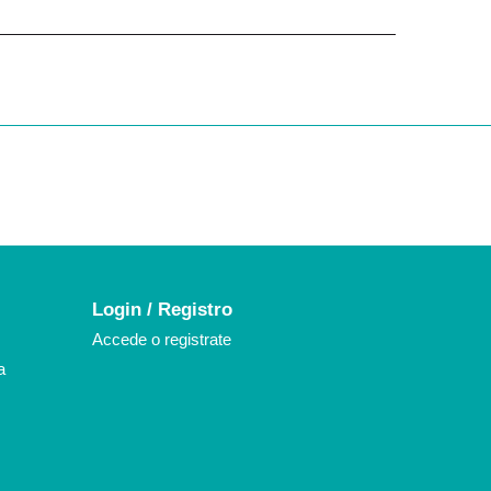
k
agram
Login / Registro
Accede o registrate
a