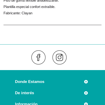
Piso de goma flexible antidelsizante.
Plantilla especial confort extraíble.
Fabricante: Clayan
Faceboo
Inst
Donde Estamos
Rúa Príncipe 7
De interés
36630 CAMBADOS (España)
Novedades
Información
Llámanos: