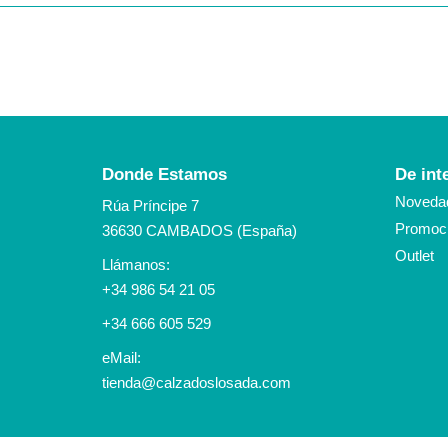
Donde Estamos
De int
Noveda
Rúa Príncipe 7
Promoci
36630 CAMBADOS (España)
Outlet
Llámanos:
+34 986 54 21 05
+34 666 605 529
eMail:
tienda@calzadoslosada.com