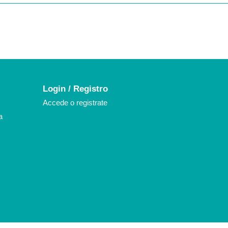
k
agram
Login / Registro
Accede o registrate
a