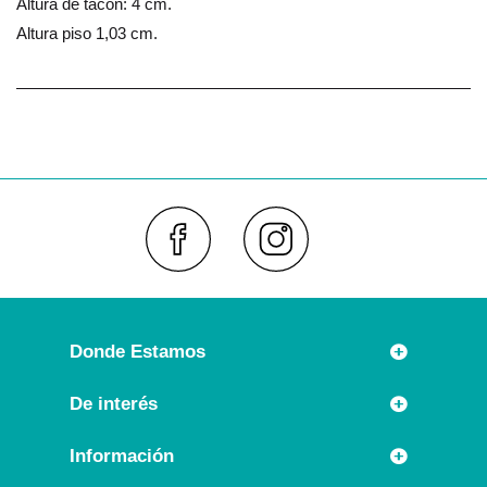
Altura de tacón: 4 cm.
Altura piso 1,03 cm.
Faceboo
Inst
Donde Estamos
Rúa Príncipe 7
De interés
36630 CAMBADOS (España)
Novedades
Información
Llámanos:
Promociones especiales
+34 986 54 21 05