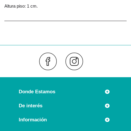
Altura piso: 1 cm.
Faceboo
Inst
Donde Estamos
Rúa Príncipe 7
De interés
36630 CAMBADOS (España)
Novedades
Información
Llámanos:
Promociones especiales
+34 986 54 21 05
Información Legal