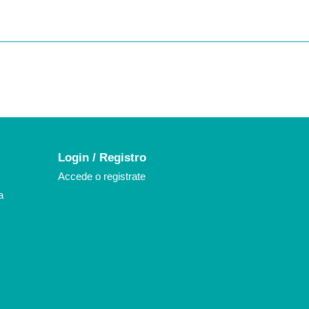
k
agram
Login / Registro
Accede o registrate
a