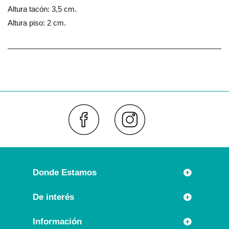
Altura tacón: 3,5 cm.
Altura piso: 2 cm.
Faceboo
Inst
Donde Estamos
Rúa Príncipe 7
De interés
36630 CAMBADOS (España)
Novedades
Información
Llámanos:
Promociones especiales