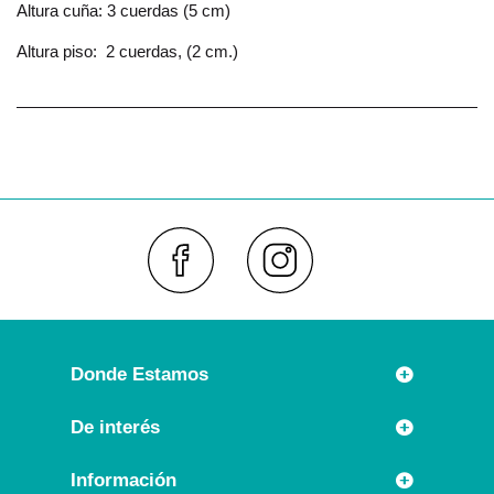
Altura cuña: 3 cuerdas (5 cm)
Altura piso: 2 cuerdas, (2 cm.)
Faceboo
Inst
Donde Estamos
Rúa Príncipe 7
De interés
36630 CAMBADOS (España)
Novedades
Información
Llámanos:
Promociones especiales