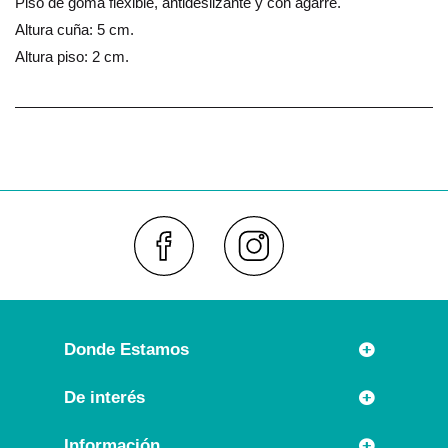
Piso de goma flexible, antideslizante y con agarre.
Altura cuña: 5 cm.
Altura piso: 2 cm.
Faceboo
Inst
Donde Estamos
Rúa Príncipe 7
De interés
36630 CAMBADOS (España)
Novedades
Información
Llámanos: