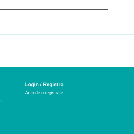
k
agram
Login / Registro
Accede o registrate
a