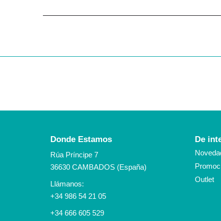
Donde Estamos
De int
Noveda
Rúa Príncipe 7
Promoci
36630 CAMBADOS (España)
Outlet
Llámanos:
+34 986 54 21 05
+34 666 605 529