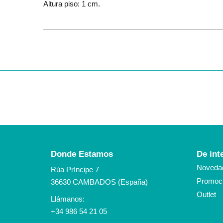
Altura piso: 1 cm.
Donde Estamos
De int
Noveda
Rúa Príncipe 7
Promoci
36630 CAMBADOS (España)
Outlet
Llámanos:
+34 986 54 21 05