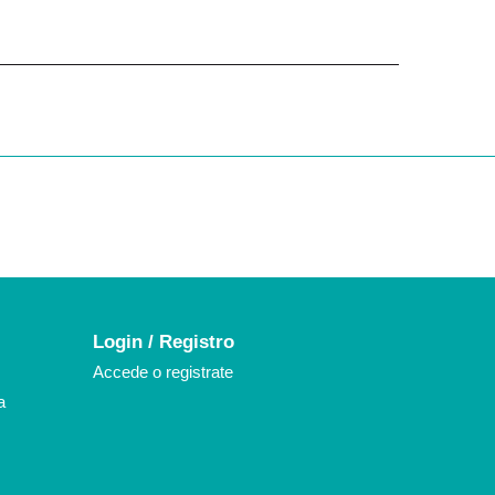
k
agram
Login / Registro
Accede o registrate
a