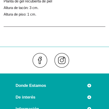
Planta de gel recubierta de piel
Altura de tacón: 3 cm.
Altura de piso: 1 cm.
Faceboo
Inst
Donde Estamos
Rúa Príncipe 7
De interés
36630 CAMBADOS (España)
Novedades
Información
Llámanos: