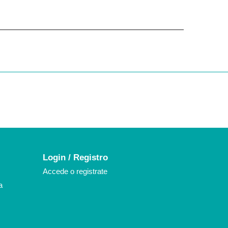
k
agram
Login / Registro
Accede o registrate
a