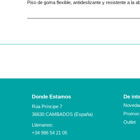
Piso de goma flexible, antideslizante y resistente a la a
Donde Estamos
De int
Noveda
Rúa Príncipe 7
Promoci
36630 CAMBADOS (España)
Outlet
Llámanos:
+34 986 54 21 05