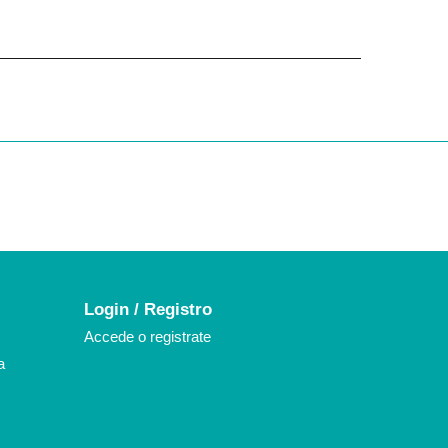
k
agram
Login / Registro
Accede o registrate
a