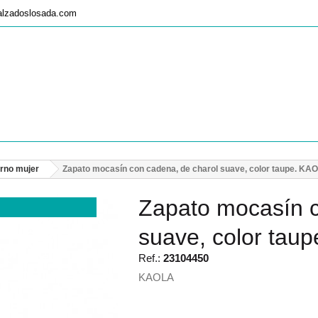
alzadoslosada.com
erno mujer
Zapato mocasín con cadena, de charol suave, color taupe. KA
Zapato mocasín c
suave, color tau
Ref.:
23104450
KAOLA