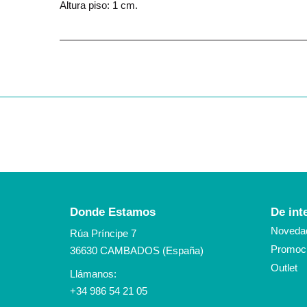
Altura piso: 1 cm.
Donde Estamos
De int
Noveda
Rúa Príncipe 7
Promoci
36630 CAMBADOS (España)
Outlet
Llámanos:
+34 986 54 21 05