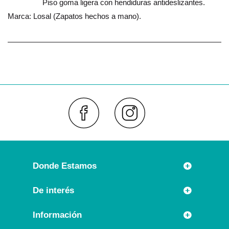
Piso goma ligera con hendiduras antideslizantes.
Marca: Losal (Zapatos hechos a mano).
Faceboo
Inst
Donde Estamos
Rúa Príncipe 7
De interés
36630 CAMBADOS (España)
Novedades
Información
Llámanos:
Promociones especiales
+34 986 54 21 05