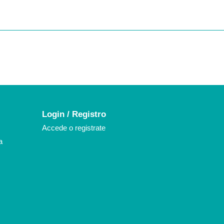
k
agram
Login / Registro
Accede o registrate
a