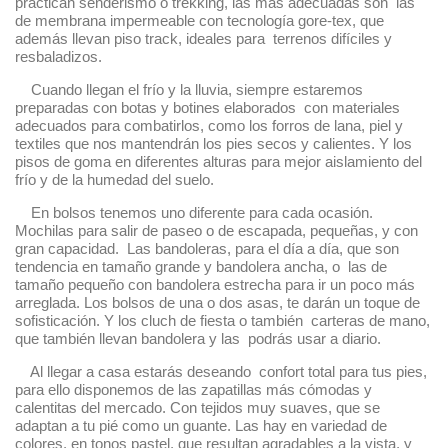
practican senderismo o trekking, las más adecuadas son las
de membrana impermeable con tecnología gore-tex, que
además llevan piso track, ideales para terrenos difíciles y
resbaladizos.
Cuando llegan el frío y la lluvia, siempre estaremos
preparadas con botas y botines elaborados con materiales
adecuados para combatirlos, como los forros de lana, piel y
textiles que nos mantendrán los pies secos y calientes. Y los
pisos de goma en diferentes alturas para mejor aislamiento del
frío y de la humedad del suelo.
En bolsos tenemos uno diferente para cada ocasión.
Mochilas para salir de paseo o de escapada, pequeñas, y con
gran capacidad. Las bandoleras, para el día a día, que son
tendencia en tamaño grande y bandolera ancha, o las de
tamaño pequeño con bandolera estrecha para ir un poco más
arreglada. Los bolsos de una o dos asas, te darán un toque de
sofisticación. Y los cluch de fiesta o también carteras de mano,
que también llevan bandolera y las podrás usar a diario.
Al llegar a casa estarás deseando confort total para tus pies,
para ello disponemos de las zapatillas más cómodas y
calentitas del mercado. Con tejidos muy suaves, que se
adaptan a tu pié como un guante. Las hay en variedad de
colores, en tonos pastel, que resultan agradables a la vista, y