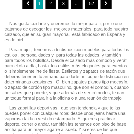
1
2
3
...
52
Nos gusta cuidarte y queremos lo mejor para ti, por lo que
tratamos de escoger los mejores materiales para todo nuestro
calzado, que en su gran mayoría, está fabricado en España y
es de piel.
Para mujer, tenemos a tu disposición modelos para todos los
estilos , personalidades y para todas las edades, y también
para todos los bolsillos. Desde el calzado más cómodo y verátil
para el día a día, hasta los estilos más elegantes para eventos,
o simplemente irte de fiesta. Estiletos y zapatos de tacón que
deberás tener en tu armario para darte un toque de distinción en
determinadas ocasiones. O bien zapatos planos tipo mocasín,
o zapato de cordón tipo masculino, que son el comodín, cuando
no sabes que ponerte, y que además de ser cómodos, te dan
un toque formal para ir a la oficina o a una reunión de trabajo.
Las zapatillas deportivas, que son tendencia y que te las
puedes poner con cualquier ropa: desde unos jeans hasta una
vaporosa falda o vestido estampado. Si quieres practicar
deporte, correr o andar, también las tenemos con piso de base
ancha para un mayor agarre al suelo. Y si eres de las que