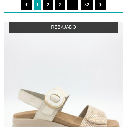
1
2
3
...
52
REBAJADO