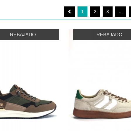
1
2
3
...
REBAJADO
REBAJADO