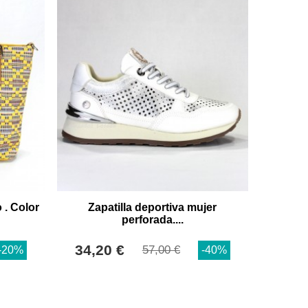
 . Color
Zapatilla deportiva mujer
perforada....
34,20 €
57,00 €
-20%
-40%