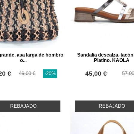
grande, asa larga de hombro
Sandalia descalza, tacón
o...
Platino. KAOLA
20 €
45,00 €
49,00 €
57,00
-20%
REBAJADO
REBAJADO