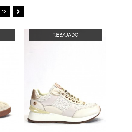
13
REBAJADO