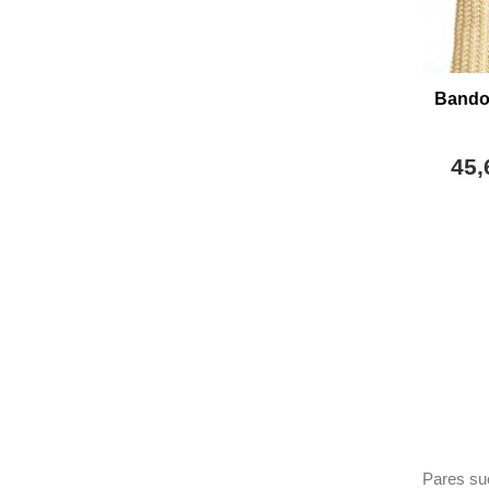
Bandol
45,
Pares sue