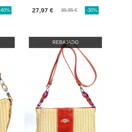
27,97 €
39,95 €
-40%
-30%
REBAJADO