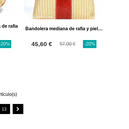
de rafia
Bandolera mediana de rafia y piel....
45,60 €
57,00 €
-20%
-20%
tículo(s)
13