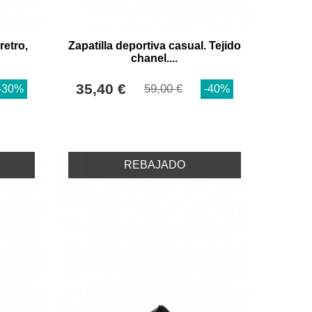
retro,
Zapatilla deportiva casual. Tejido
chanel....
35,40 €
59,00 €
-30%
-40%
REBAJADO