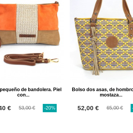
pequeño de bandolera. Piel
Bolso dos asas, de hombro
con...
mostaza...
40 €
52,00 €
53,00 €
65,00 €
-20%