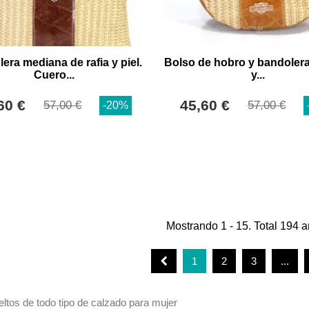
era mediana de rafia y piel.
Bolso de hobro y bandolera 
Cuero...
y...
60 €
45,60 €
57,00 €
57,00 €
-20%
Mostrando 1 - 15. Total 194 ar
1
2
3
...
ltos de todo tipo de calzado para mujer