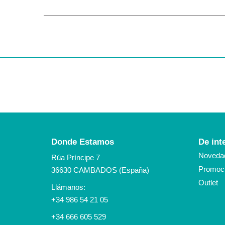
Donde Estamos
De int
Noveda
Rúa Príncipe 7
Promoci
36630 CAMBADOS (España)
Outlet
Llámanos:
+34 986 54 21 05
+34 666 605 529