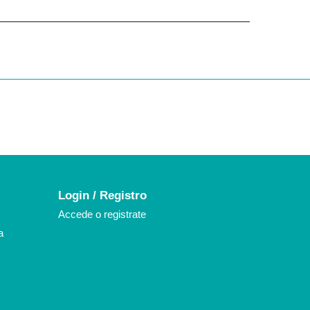
k
agram
Login / Registro
Accede o registrate
a