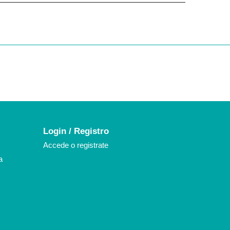
k
agram
Login / Registro
Accede o registrate
a