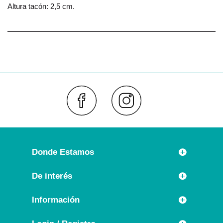
Altura tacón: 2,5 cm.
Faceboo
Inst
Donde Estamos
Rúa Príncipe 7
De interés
36630 CAMBADOS (España)
Novedades
Información
Llámanos:
Promociones especiales
+34 986 54 21 05
Información Legal
Outlet