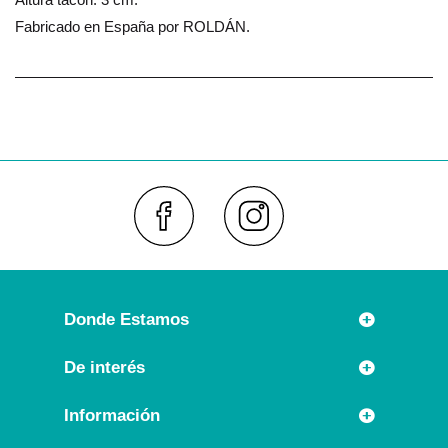
Fabricado en España por ROLDÁN.
Faceboo
Inst
Donde Estamos
Rúa Príncipe 7
De interés
36630 CAMBADOS (España)
Novedades
Información
Llámanos:
Promociones especiales
+34 986 54 21 05