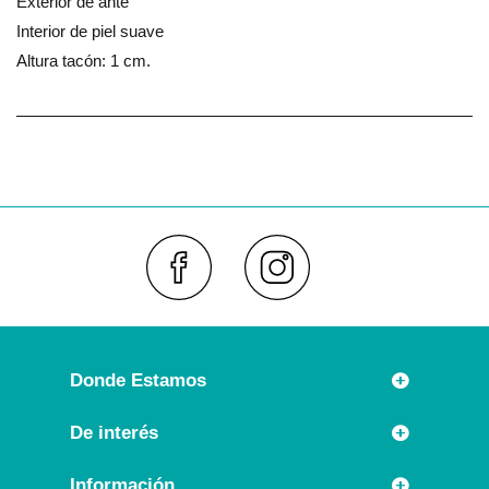
Exterior de ante
Interior de piel suave
Altura tacón: 1 cm.
Faceboo
Inst
Donde Estamos
Rúa Príncipe 7
De interés
36630 CAMBADOS (España)
Novedades
Información
Llámanos: