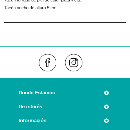
Tacón ancho de altura 5 cm.
Faceboo
Inst
Donde Estamos
Rúa Príncipe 7
De interés
36630 CAMBADOS (España)
Novedades
Información
Llámanos:
Promociones especiales
+34 986 54 21 05