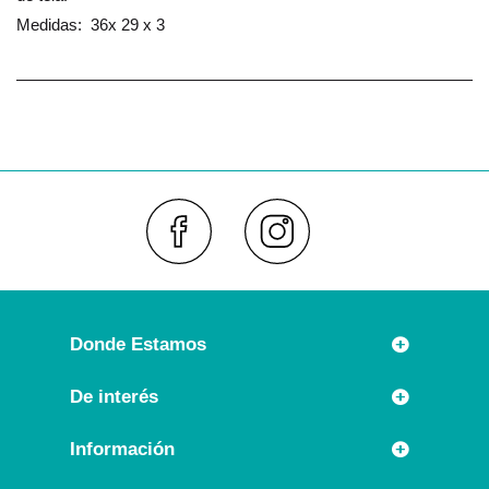
Medidas: 36x 29 x 3
Faceboo
Inst
Donde Estamos
Rúa Príncipe 7
De interés
36630 CAMBADOS (España)
Novedades
Información
Llámanos:
Promociones especiales
+34 986 54 21 05
Información Legal