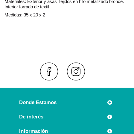
Materiales: Exterior y asas tejidos en hilo metalizado bronce.
Interior forrado de textil .
Medidas: 35 x 20 x 2
Faceboo
Inst
Donde Estamos
Rúa Príncipe 7
De interés
36630 CAMBADOS (España)
Novedades
Información
Llámanos: