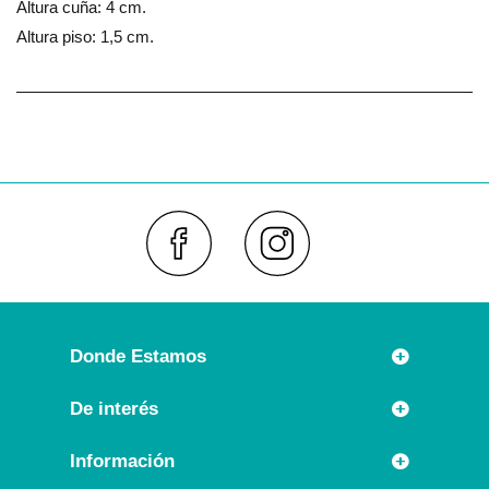
Altura cuña: 4 cm.
Altura piso: 1,5 cm.
Faceboo
Inst
Donde Estamos
Rúa Príncipe 7
De interés
36630 CAMBADOS (España)
Novedades
Información
Llámanos:
Promociones especiales
+34 986 54 21 05