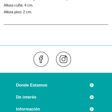
Altura cuña: 4 cm.
Altura piso: 2 cm.
Faceboo
Inst
Donde Estamos
Rúa Príncipe 7
De interés
36630 CAMBADOS (España)
Novedades
Información
Llámanos: