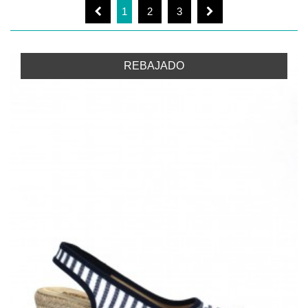
1
2
3
REBAJADO