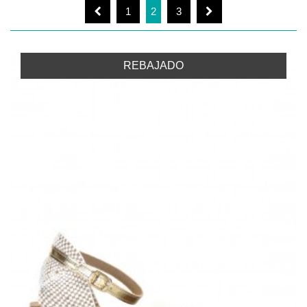
1
2
3
REBAJADO