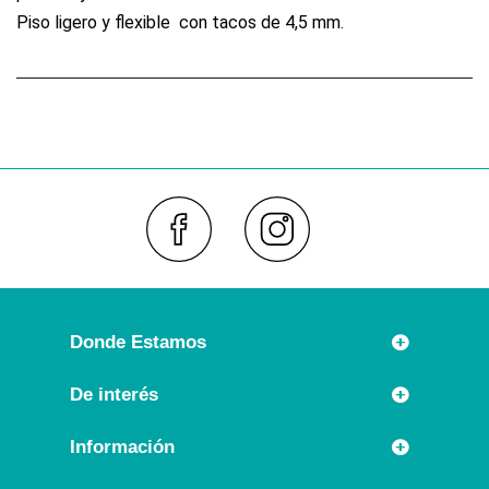
Piso ligero y flexible con tacos de 4,5 mm.
Faceboo
Inst
Donde Estamos
Rúa Príncipe 7
De interés
36630 CAMBADOS (España)
Novedades
Información
Llámanos:
Promociones especiales
+34 986 54 21 05
Información Legal