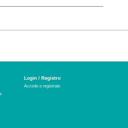
k
agram
Login / Registro
Accede o registrate
a