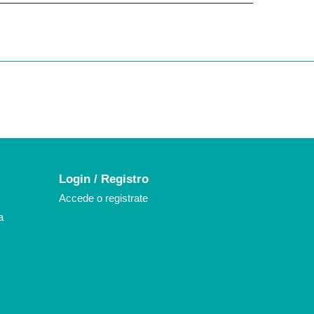
k
agram
Login / Registro
Accede o registrate
a