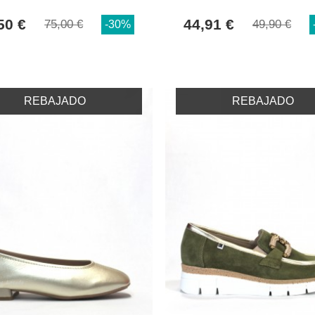
50 €
44,91 €
75,00 €
49,90 €
-30%
REBAJADO
REBAJADO