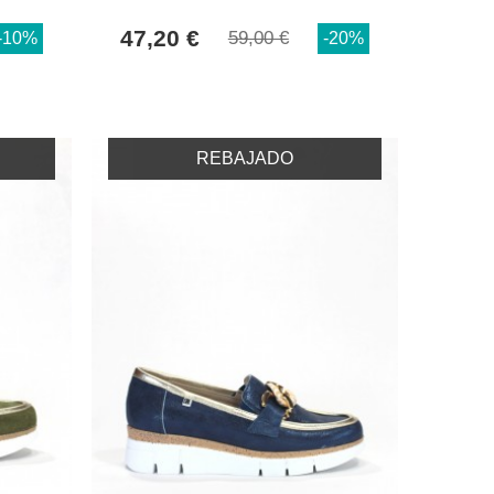
47,20 €
59,00 €
-10%
-20%
REBAJADO