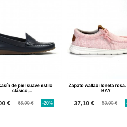
asín de piel suave estilo
Zapato wallabi loneta ros
clásico,...
BAY
00 €
37,10 €
65,00 €
53,00 €
-20%