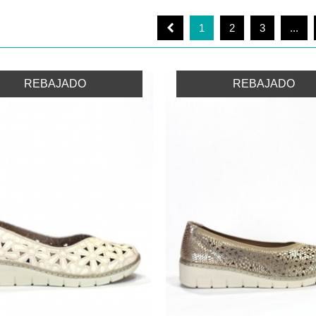
1
2
3
...
REBAJADO
REBAJADO