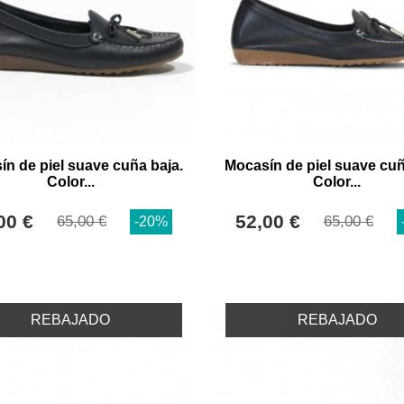
ín de piel suave cuña baja.
Mocasín de piel suave cuñ
Color...
Color...
00 €
52,00 €
65,00 €
65,00 €
-20%
REBAJADO
REBAJADO