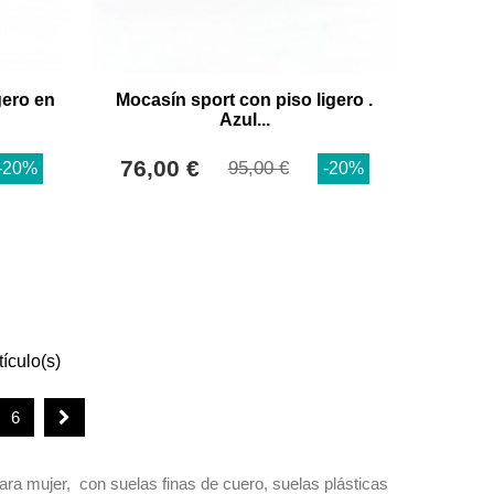
gero en
Mocasín sport con piso ligero .
Azul...
76,00 €
95,00 €
-20%
-20%
tículo(s)
6
ara mujer, con suelas finas de cuero, suelas plásticas