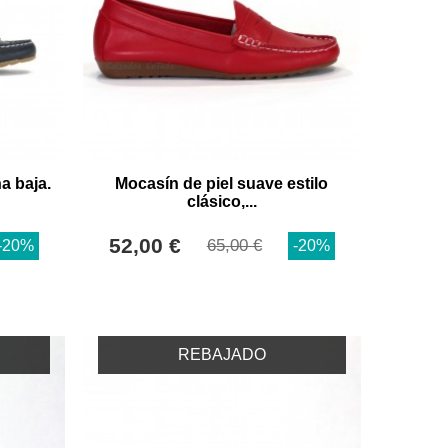
a baja.
Mocasín de piel suave estilo
clásico,...
52,00 €
65,00 €
-20%
-20%
REBAJADO