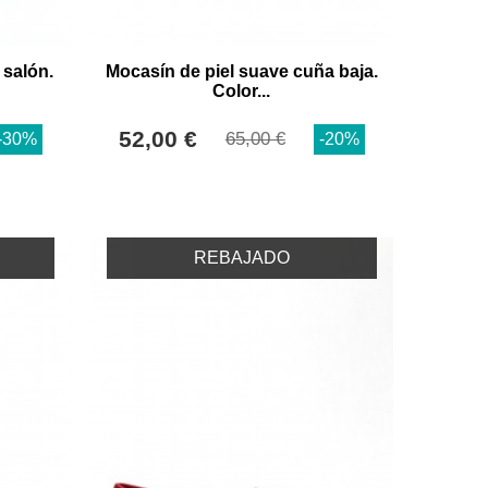
 salón.
Mocasín de piel suave cuña baja.
Color...
52,00 €
65,00 €
-30%
-20%
REBAJADO