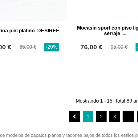
Mocasín sport con piso li
rina piel platino. DESIREÉ.
serraje ....
00 €
76,00 €
65,00 €
95,00 €
-20%
Mostrando 1 - 15. Total 89 ar
1
2
3
...
de modelos de zapatos planos y tacones bajos de todos los estilos p