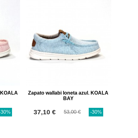
a. KOALA
Zapato wallabi loneta azul. KOALA
BAY
37,10 €
53,00 €
-30%
-30%